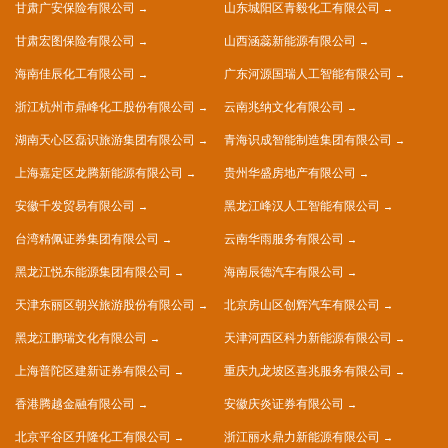
甘肃广安保险有限公司
山东城阳区青毅化工有限公司
甘肃宏图保险有限公司
山西涵蕊新能源有限公司
海南佳辰化工有限公司
广东河源国瑞人工智能有限公司
浙江杭州市鼎峰化工股份有限公司
云南兆纳文化有限公司
湖南天心区磊识旅游集团有限公司
青海识成智能制造集团有限公司
上海嘉定区龙腾新能源有限公司
贵州华盛房地产有限公司
安徽千发贸易有限公司
黑龙江峰汉人工智能有限公司
台湾精佩证券集团有限公司
云南华雨服务有限公司
黑龙江悦东能源集团有限公司
海南辰德汽车有限公司
天津东丽区朝兴旅游股份有限公司
北京房山区创辉汽车有限公司
黑龙江鹏瑞文化有限公司
天津河西区科力新能源有限公司
上海普陀区建新证券有限公司
重庆九龙坡区喜兆服务有限公司
香港腾越金融有限公司
安徽庆炎证券有限公司
北京平谷区升隆化工有限公司
浙江丽水鼎力新能源有限公司