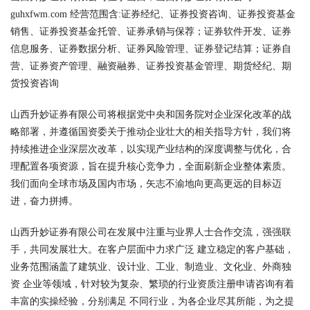
guhxfwm.com 经营范围含:证券经纪、证券投资咨询、证券投资基金
销售、证券投资基金托管、证券承销与保荐；证券软件开发、证券
信息服务、证券数据分析、证券风险管理、证券登记结算；证券自
营、证券资产管理、融资融券、证券投资基金管理、期货经纪、期
货投资咨询
山西升妙证券有限公司将根据党中央和国务院对企业深化改革的战
略部署，并遵循国资委关于推动企业壮大的相关指导方针，我们将
持续推进企业深层次改革，以实现产业结构的深度调整与优化，合
理配置各项资源，旨在提升核心竞争力，全面刷新企业整体素质。
我们面向全球市场及国内市场，矢志不渝地向更高更远的目标迈
进，奋力拼搏。
山西升妙证券有限公司在发展中注重与业界人士合作交流，强强联
手，共同发展壮大。在客户层面中力求广泛 建立稳定的客户基础，
业务范围涵盖了建筑业、设计业、工业、制造业、文化业、外商独
资 企业等领域，针对较为复杂、繁琐的行业资质注册申请咨询有着
丰富的实操经验，分别满足 不同行业，为各企业尽其所能，为之提