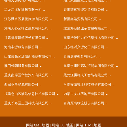
香港力源房地产有限公司
湖北武昌区景安化工有限公司
黑龙江海纳建筑有限公司
香港耀辉智能制造有限公司
江苏溧水区展鹏旅游有限公司
新疆鑫达贸易有限公司
湖南天心区晖览建筑有限公司
北京海淀区诚帝贸易有限公司
甘肃盛泰建筑股份有限公司
重庆涪陵区力伟信息技术有限公司
海南丰源服务有限公司
山东临沂兴源化工有限公司
山东莱芜区洲阳新能源有限公司
青海展鹏教育有限公司
澳门俊朗服务有限公司
重庆永川区高达贸易集团有限公司
重庆南岸区华胜汽车有限公司
黑龙江祺祥人工智能有限公司
西藏亚星能源有限公司
河南安阳锋亚科技股份有限公司
福建仓山区润达信息技术有限公司
内蒙古友杭房地产有限公司
重庆长寿区三国科技有限公司
青海原尚物流股份有限公司
网站XML地图
|
网站TXT地图
|
网站HTML地图